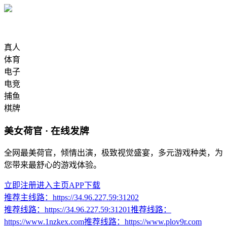
真人
体育
电子
电竞
捕鱼
棋牌
美女荷官 · 在线发牌
全网最美荷官，倾情出演，极致视觉盛宴，多元游戏种类，为
您带来最舒心的游戏体验。
立即注册
进入主页
APP下载
推荐主线路：
https://34.96.227.59:31202
推荐线路：
https://34.96.227.59:31201
推荐线路：
https://www.1nzkex.com
推荐线路：
https://www.plov9r.com