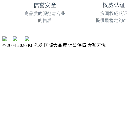
© 2004-
2026
K8凯发-国际大品牌 信誉保障 大额无忧