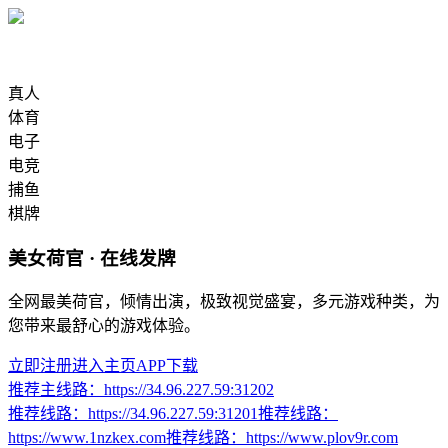
真人
体育
电子
电竞
捕鱼
棋牌
美女荷官 · 在线发牌
全网最美荷官，倾情出演，极致视觉盛宴，多元游戏种类，为
您带来最舒心的游戏体验。
立即注册
进入主页
APP下载
推荐主线路：
https://34.96.227.59:31202
推荐线路：
https://34.96.227.59:31201
推荐线路：
https://www.1nzkex.com
推荐线路：
https://www.plov9r.com