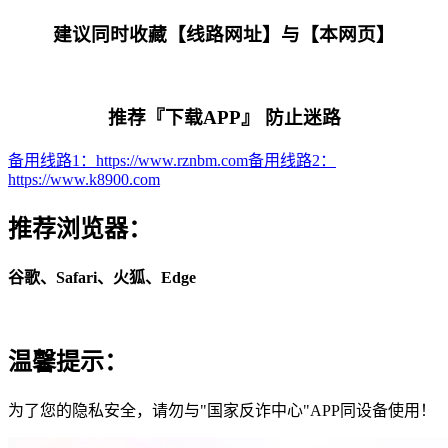
建议同时收藏【线路网址】与【本网页】
推荐『下载APP』 防止迷路
备用线路
1
：
https://www.rznbm.com
备用线路
2
：
https://www.k8900.com
推荐浏览器：
谷歌、Safari、火狐、Edge
温馨提示：
为了您的隐私安全，请勿与"国家反诈中心"APP同设备使用！