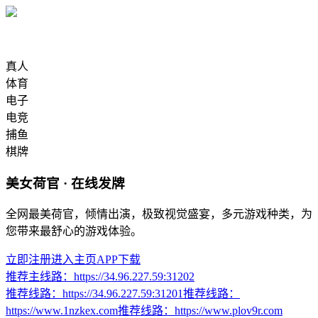
真人
体育
电子
电竞
捕鱼
棋牌
美女荷官 · 在线发牌
全网最美荷官，倾情出演，极致视觉盛宴，多元游戏种类，为
您带来最舒心的游戏体验。
立即注册
进入主页
APP下载
推荐主线路：
https://34.96.227.59:31202
推荐线路：
https://34.96.227.59:31201
推荐线路：
https://www.1nzkex.com
推荐线路：
https://www.plov9r.com