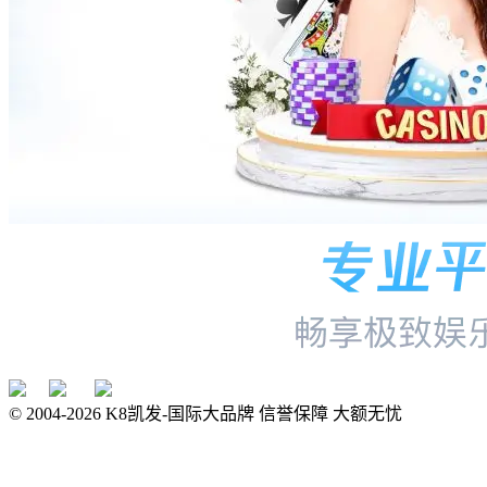
© 2004-
2026
K8凯发-国际大品牌 信誉保障 大额无忧