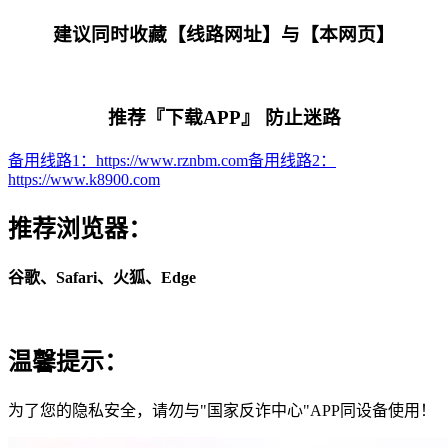
建议同时收藏【线路网址】与【本网页】
推荐『下载APP』 防止迷路
备用线路
1
：
https://www.rznbm.com
备用线路
2
：
https://www.k8900.com
推荐浏览器：
谷歌、Safari、火狐、Edge
温馨提示：
为了您的隐私安全，请勿与"国家反诈中心"APP同设备使用！