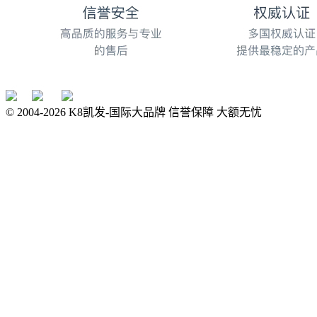
© 2004-
2026
K8凯发-国际大品牌 信誉保障 大额无忧