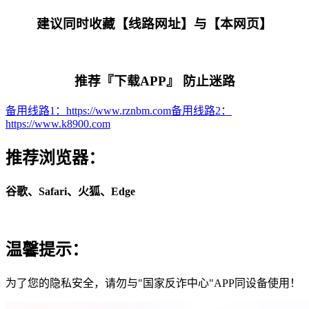
建议同时收藏【线路网址】与【本网页】
推荐『下载APP』 防止迷路
备用线路
1
：
https://www.rznbm.com
备用线路
2
：
https://www.k8900.com
推荐浏览器：
谷歌、Safari、火狐、Edge
温馨提示：
为了您的隐私安全，请勿与"国家反诈中心"APP同设备使用！