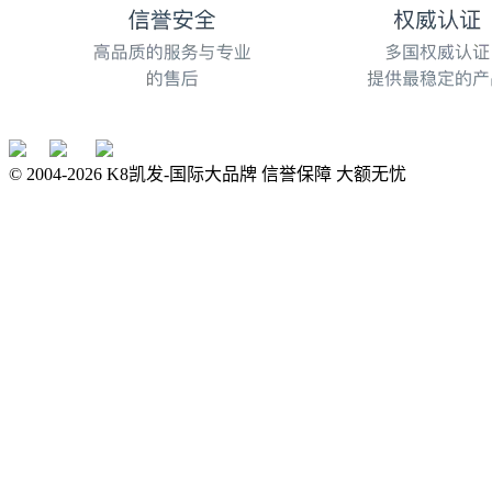
© 2004-
2026
K8凯发-国际大品牌 信誉保障 大额无忧