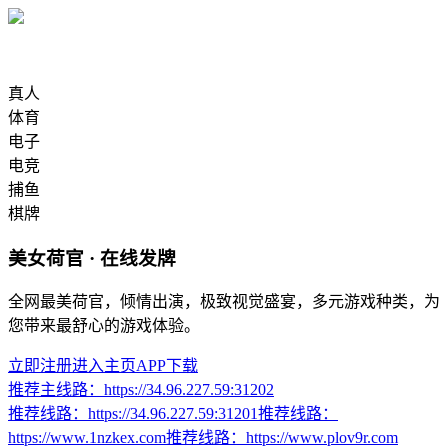
真人
体育
电子
电竞
捕鱼
棋牌
美女荷官 · 在线发牌
全网最美荷官，倾情出演，极致视觉盛宴，多元游戏种类，为
您带来最舒心的游戏体验。
立即注册
进入主页
APP下载
推荐主线路：
https://34.96.227.59:31202
推荐线路：
https://34.96.227.59:31201
推荐线路：
https://www.1nzkex.com
推荐线路：
https://www.plov9r.com