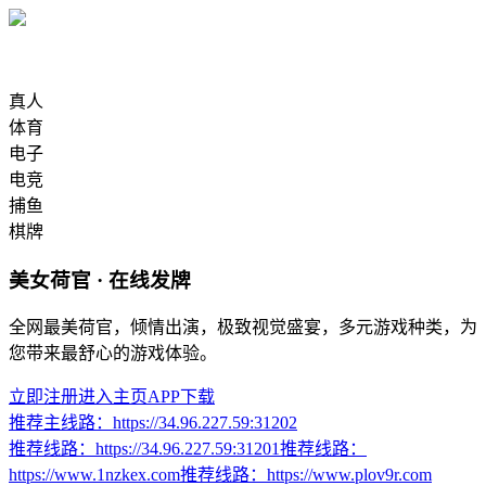
真人
体育
电子
电竞
捕鱼
棋牌
美女荷官 · 在线发牌
全网最美荷官，倾情出演，极致视觉盛宴，多元游戏种类，为
您带来最舒心的游戏体验。
立即注册
进入主页
APP下载
推荐主线路：
https://34.96.227.59:31202
推荐线路：
https://34.96.227.59:31201
推荐线路：
https://www.1nzkex.com
推荐线路：
https://www.plov9r.com